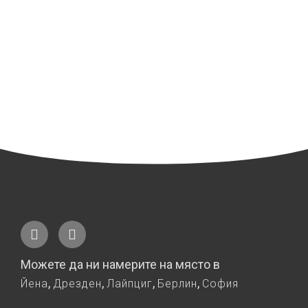
Можете да ни намерите на място в
,
,
,
,
Йена
Дрезден
Лайпциг
Берлин
София